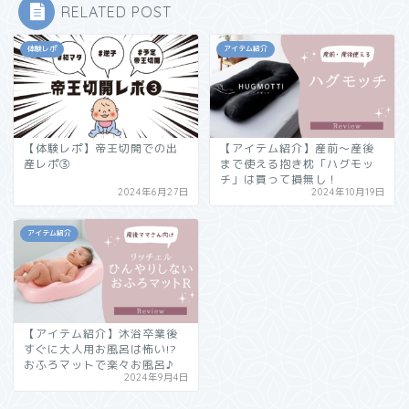
RELATED POST
体験レポ
アイテム紹介
【体験レポ】帝王切開での出
【アイテム紹介】産前〜産後
産レポ③
まで使える抱き枕「ハグモッ
チ」は買って損無し！
2024年6月27日
2024年10月19日
アイテム紹介
【アイテム紹介】沐浴卒業後
すぐに大人用お風呂は怖い!?
おふろマットで楽々お風呂♪
2024年9月4日