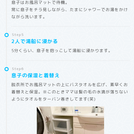
息子はお風呂マットで待機。
常に息子をチラ見しながら、たまにシャワーでお湯をかけ
ながら洗います。
Step5
2人で湯船に浸かる
5分くらい、息子を抱っこして湯船に浸かります
。
Step6
息子の保湿と着替え
脱衣所でお風呂マットの上にバスタオルを広げ、素早くお
着替えと保湿。
※このときママは髪の毛の水滴が落ちない
ようにタオルをターバン巻きしてます(笑)