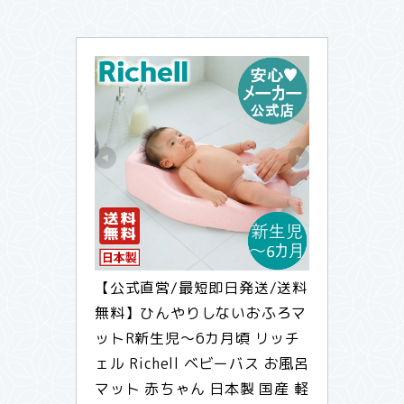
【公式直営/最短即日発送/送料
無料】ひんやりしないおふろマ
ットR新生児〜6カ月頃 リッチ
ェル Richell ベビーバス お風呂
マット 赤ちゃん 日本製 国産 軽