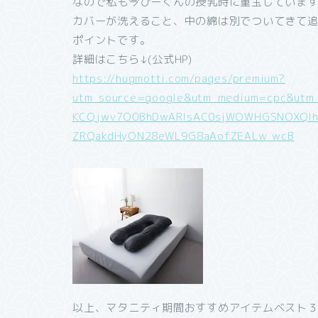
なので私も今ひーくんの授乳時に重宝しています
カバーが洗えること、中の綿は別でついてきて
ポイントです。
詳細はこちら↓(公式HP)
https://hugmotti.com/pages/premium?
utm_source=google&utm_medium=cpc&utm_
KCQjwv7O0BhDwARIsAC0sjWOWHGSNOXQlh1
ZRQakdHyON28eWL9G8aAofZEALw_wcB
以上、マタニティ期間おすすめアイテムベスト