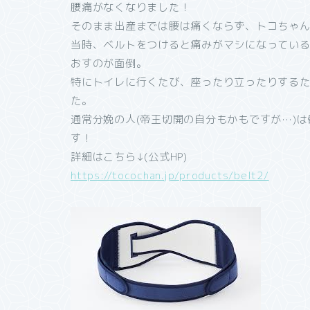
腰痛がなくなりました！
そのまま出産までは腰は痛くならず、トコちゃん
当時、ベルトをつけると痛みがマシになってい
おすのが面倒。
特にトイレに行くたび、座ったり立ったりする
た。
通常分娩の人(帝王切開の自分もかもですが…)
す！
詳細はこちら↓(公式HP)
https://tocochan.jp/products/belt2/