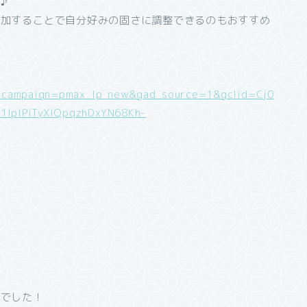
♪
追加することで自分好みの固さに調整できるのもおすすめ
campaign=pmax_lp_new&gad_source=1&gclid=Cj0
lpIPiTyXIQpqzhDxYN68Kh-
３でした！